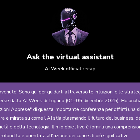
Ask the virtual assistant
AI Week official recap
venuto! Sono qui per guidarti attraverso le intuizioni e le strate
rse dalla AI Week di Lugano (01–05 dicembre 2025). Ho anali
zioni Apprese" di questa importante conferenza per offrirti una s
ara e mirata su come l'AI stia plasmando il futuro del business, d
ietà e della tecnologia. Il mio obiettivo è fornirti una comprensio
rofondita e orientata all'azione dei concetti più significativi.