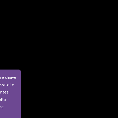
gie chiave
zzato le
intesi
ella
ne