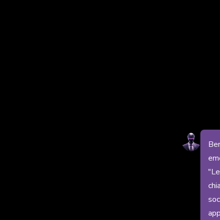
Ben
eme
"Le
chi
soc
app